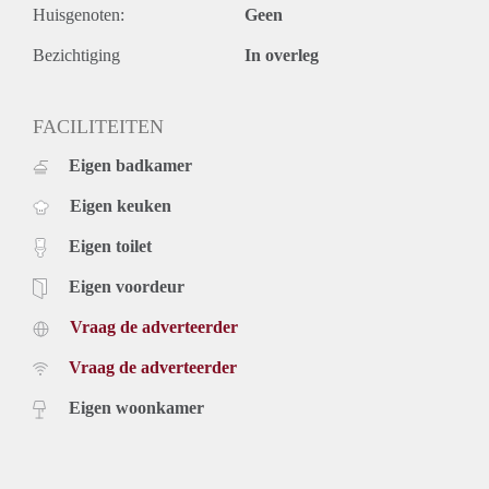
Huisgenoten:
Geen
- External storage space
- Bicycle storage
Bezichtiging
In overleg
- Private parking optional for €100,- a month
- Amazing canal view
- Double glassed windows
FACILITEITEN
- Washing machine connection
Eigen badkamer
Rental price € 1500,- excluding utilities
Deposit equal to 2 months rent
Eigen keuken
Eigen toilet
Eigen voordeur
Vraag de adverteerder
Vraag de adverteerder
Eigen woonkamer