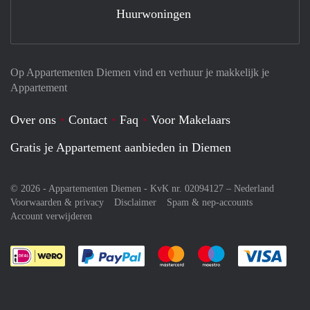
Huurwoningen
Op Appartementen Diemen vind en verhuur je makkelijk je
Appartement
Over ons
Contact
Faq
Voor Makelaars
Gratis je Appartement aanbieden in Diemen
© 2026 - Appartementen Diemen - KvK nr. 02094127 –
Nederland
Voorwaarden & privacy
Disclaimer
Spam & nep-accounts
Account verwijderen
Je rekent gemakkelijk af met Paypal
Je rekent gemakkelijk af met M
Je rekent gemakkelij
Je re