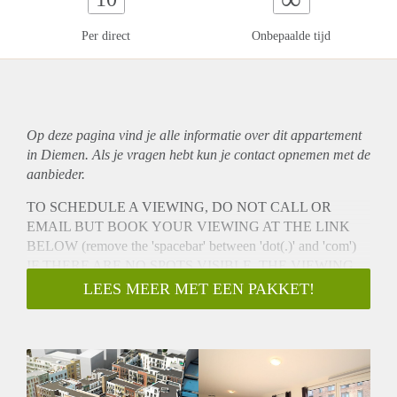
Per direct
Onbepaalde tijd
Op deze pagina vind je alle informatie over dit
appartement
in Diemen. Als je vragen hebt kun je contact opnemen met de
aanbieder.
TO SCHEDULE A VIEWING, DO NOT CALL OR
EMAIL BUT BOOK YOUR VIEWING AT THE LINK
BELOW (remove the 'spacebar' between 'dot(.)' and 'com')
IF THERE ARE NO SPOTS VISIBLE, THE VIEWING
MOMENT IS FULL!
LEES MEER MET EEN PAKKET!
https://calendly. com/housingnet/viewing-
carelwillinkgracht501
AVAILABLE FOR A COUPLE OR WORKING SINGLE
NO SHARING
NO ONLINE VIEWINGS