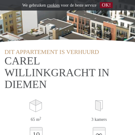
OK!
We gebruiken
cookies
voor de beste service
DIT APPARTEMENT IS VERHUURD
CAREL
WILLINKGRACHT IN
DIEMEN
2
65 m
3 kamers
∞
10