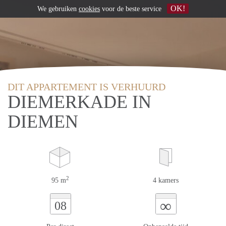
OK!
We gebruiken
cookies
voor de beste service
DIT APPARTEMENT IS VERHUURD
DIEMERKADE IN
DIEMEN
2
95 m
4 kamers
∞
08