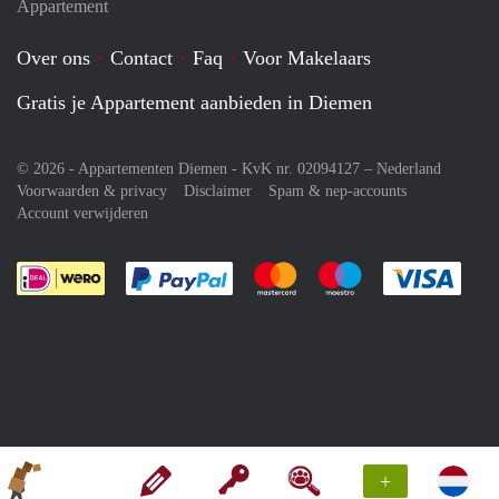
Appartement
Over ons
Contact
Faq
Voor Makelaars
Gratis je Appartement aanbieden in Diemen
© 2026 - Appartementen Diemen - KvK nr. 02094127 –
Nederland
Voorwaarden & privacy
Disclaimer
Spam & nep-accounts
Account verwijderen
Je rekent gemakkelijk af met Paypal
Je rekent gemakkelijk af met M
Je rekent gemakkelij
Je re
+