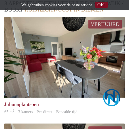
8 APPARTEMENTEN VERHUURD IN DE WIJK /
OK!
We gebruiken
cookies
voor de beste service
BUURT
RUIMZICHT-OOST IN DIEMEN
VERHUURD
Marc
Julianaplantsoen
2
65 m
· 3 kamers · Per direct - Bepaalde tijd