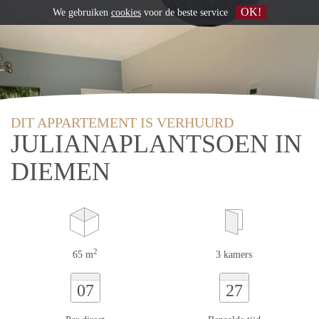
OK!
We gebruiken
cookies
voor de beste service
DIT APPARTEMENT IS VERHUURD
JULIANAPLANTSOEN IN
DIEMEN
2
65 m
3 kamers
07
27