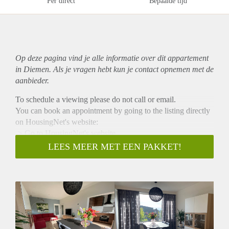
Per direct
Bepaalde tijd
Op deze pagina vind je alle informatie over dit
appartement
in Diemen. Als je vragen hebt kun je contact opnemen met de
aanbieder.
To schedule a viewing please do not call or email.
You can book an appointment by going to the listing directly
on HousingNet's website:
-> Go to HousingNet's website
-> Click on the listing you are interested in
LEES MEER MET EEN PAKKET!
-> Click on the orange button that says "Bezichtiging
inplannen/Plan a viewing"
-> Confirm the viewing directly via this calendar
ONLY AVAILABLE FOR A WORKING
SINGLE/COUPLE
NO STUDENTS
NO ONLINE VIEWINGS