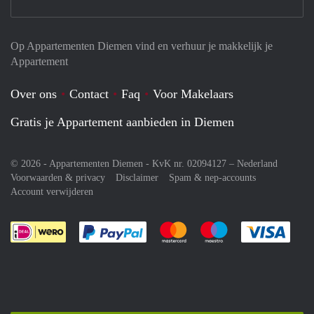
Op Appartementen Diemen vind en verhuur je makkelijk je
Appartement
Over ons
Contact
Faq
Voor Makelaars
Gratis je Appartement aanbieden in Diemen
© 2026 - Appartementen Diemen - KvK nr. 02094127 –
Nederland
Voorwaarden & privacy
Disclaimer
Spam & nep-accounts
Account verwijderen
Je rekent gemakkelijk af met Paypal
Je rekent gemakkelijk af met M
Je rekent gemakkelij
Je re